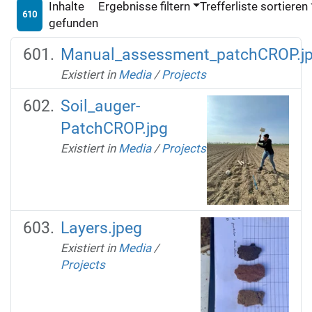
Inhalte
Ergebnisse filtern
Trefferliste sortieren
610
gefunden
Manual_assessment_patchCROP.j
Existiert in
Media
/
Projects
Soil_auger-
PatchCROP.jpg
Existiert in
Media
/
Projects
Layers.jpeg
Existiert in
Media
/
Projects