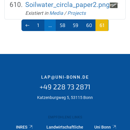
Soilwater_circla_paper2.png
Existiert in
Media
/
Projects
1
...
58
59
60
61
(aktu
ell)
LAP@UNI-BONN.DE
+49 228 73 2871
Katzenburgweg 5, 53115 Bonn
EMPFOHLENE LINKS
INRES
Landwirtschaftliche
Uni Bonn