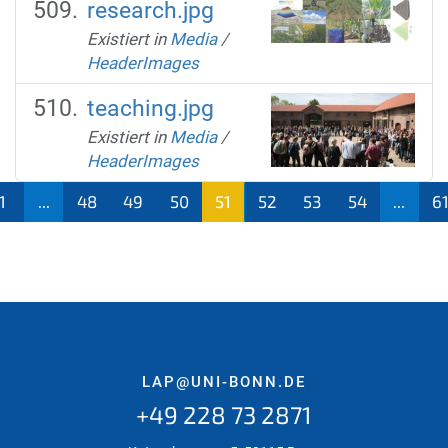
research.jpg
Existiert in
Media
/
HeaderImages
teaching.jpg
Existiert in
Media
/
HeaderImages
1
...
48
49
50
51
52
53
54
...
6
(aktu
ell)
LAP@UNI-BONN.DE
+49 228 73 2871