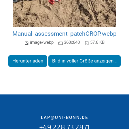
Manual_assessment_patchCROP.webp
image/webp
360x640
57.6 KB
Herunterladen
Bild in voller Größe anzeigen…
LAP@UNI-BONN.DE
+49 228 73 2871