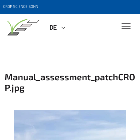
CROP SCIENCE BONN
DE
Manual_assessment_patchCRO
P.jpg